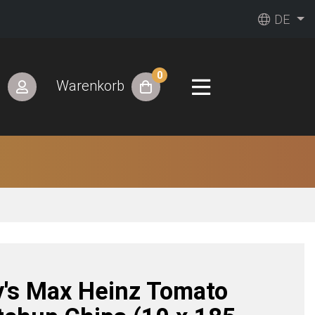
DE
0
n
Warenkorb
y's Max Heinz Tomato