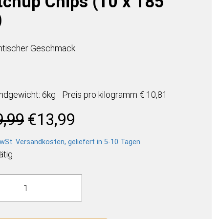
tchup Chips (10 x 185
)
ntischer Geschmack
ndgewicht: 6kg
Preis pro
kilogramm
€ 10,81
Ursprünglicher
Aktueller
9,99
€
13,99
Preis
Preis
war:
ist:
wSt. Versandkosten, geliefert in 5-10 Tagen
€19,99
€13,99.
ätig
to