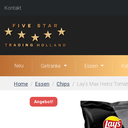
Kontakt
Neu
Getränke
Essen
Ka
Home
Essen
Chips
Lay’s Max Heinz Tomato
Angebot!