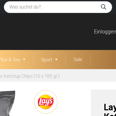
Einlogge
Sale
ffee & Tee
Sport
 Ketchup Chips (10 x 185 gr.)
La