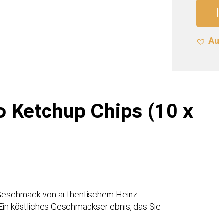
Ketch
Chips
(10
Au
x
185
gr.)
Meng
o Ketchup Chips (10 x
 Geschmack von authentischem Heinz
Ein köstliches Geschmackserlebnis, das Sie