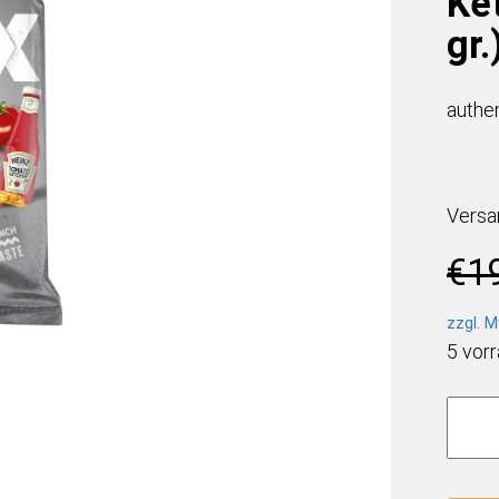
Ke
gr.
authe
Versa
€
1
zzgl. M
5 vorr
Lay's
Max
Heinz
Toma