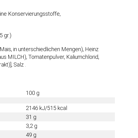
eine Konservierungsstoffe,
 gr.)
 Mais, in unterschiedlichen Mengen), Heinz
us MILCH), Tomatenpulver, Kaliumchlorid,
kt)], Salz .
100 g
2146 kJ/515 kcal
31 g
3,2 g
49 g