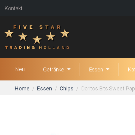
Kontakt
Neu
Getränke
Essen
Ka
Home
Essen
Chips
Do­ri­tos Bits Sweet Papr