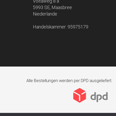
Voltaweg 8 a
5993 SE, Maasbree
Niederlande
Handelskammer: 95975179
Alle Bestellungen werden per DPD ausgeliefert.