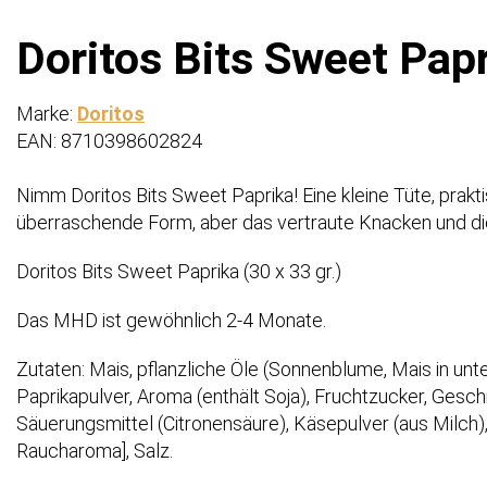
Do­ri­tos Bits Sweet Pap
Marke:
Doritos
EAN: 8710398602824
Nimm Doritos Bits Sweet Paprika! Eine kleine Tüte, prakt
überraschende Form, aber das vertraute Knacken und d
Do­ri­tos Bits Sweet Paprika (30 x 33 gr.)
Das MHD ist gewöhnlich 2-4 Monate.
Zutaten: Mais, pflanzliche Öle (Sonnenblume, Mais in un
Paprikapulver, Aroma (enthält Soja), Fruchtzucker, Ges
Säuerungsmittel (Citronensäure), Käsepulver (aus Milch),
Raucharoma], Salz.