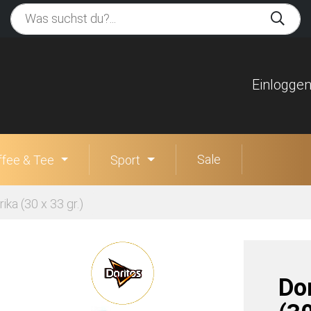
Einlogge
Sale
ffee & Tee
Sport
ika (30 x 33 gr.)
Do­