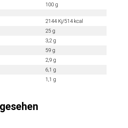
100 g
2144 Kj/514 kcal
25 g
3,2 g
59 g
2,9 g
6,1 g
1,1 g
ngesehen