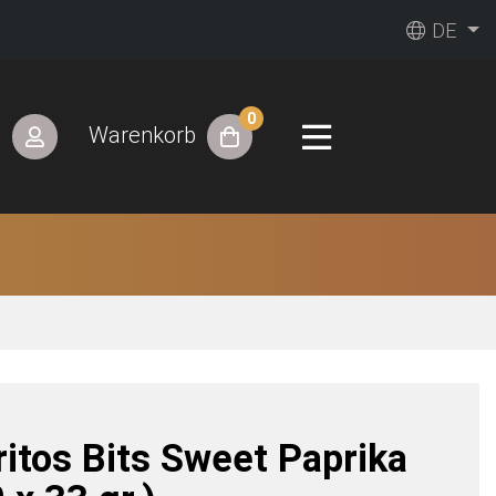
DE
0
n
Warenkorb
ri­tos Bits Sweet Paprika