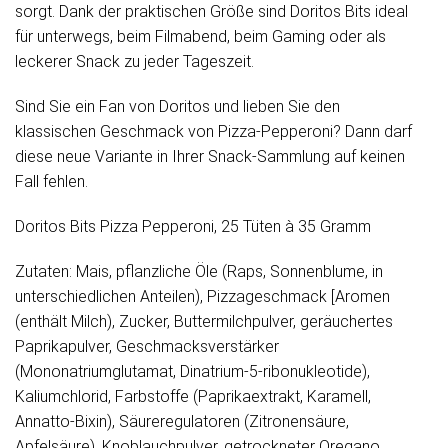
sorgt. Dank der praktischen Größe sind Doritos Bits ideal
für unterwegs, beim Filmabend, beim Gaming oder als
leckerer Snack zu jeder Tageszeit.
Sind Sie ein Fan von Doritos und lieben Sie den
klassischen Geschmack von Pizza-Pepperoni? Dann darf
diese neue Variante in Ihrer Snack-Sammlung auf keinen
Fall fehlen.
Doritos Bits Pizza Pepperoni, 25 Tüten à 35 Gramm
Zutaten: Mais, pflanzliche Öle (Raps, Sonnenblume, in
unterschiedlichen Anteilen), Pizzageschmack [Aromen
(enthält Milch), Zucker, Buttermilchpulver, geräuchertes
Paprikapulver, Geschmacksverstärker
(Mononatriumglutamat, Dinatrium-5-ribonukleotide),
Kaliumchlorid, Farbstoffe (Paprikaextrakt, Karamell,
Annatto-Bixin), Säureregulatoren (Zitronensäure,
Apfelsäure), Knoblauchpulver, getrockneter Oregano,