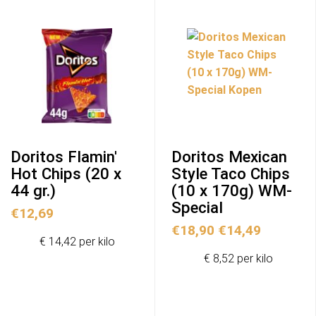
Do­ri­tos Flamin'
Doritos Mexican
Hot Chips (20 x
Style Taco Chips
44 gr.)
(10 x 170g) WM-
Special
€
12,69
Ursprünglicher
Aktuelle
€
18,90
€
14,49
€ 14,42 per kilo
Preis
Preis
€ 8,52 per kilo
war:
ist:
€18,90
€14,49.