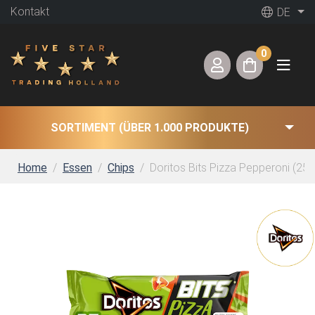
Kontakt
DE
0
SORTIMENT (ÜBER 1.000 PRODUKTE)
Home
Essen
Chips
Doritos Bits Pizza Pepperoni (25 