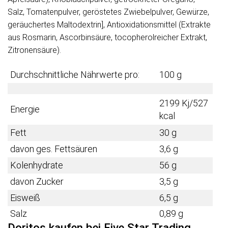
Salz, Tomatenpulver, geröstetes Zwiebelpulver, Gewürze,
geräuchertes Maltodextrin], Antioxidationsmittel (Extrakte
aus Rosmarin, Ascorbinsäure, tocopherolreicher Extrakt,
Zitronensäure).
Durchschnittliche Nährwerte pro:
100 g
2199 Kj/527
Energie
kcal
Fett
30 g
davon ges. Fettsäuren
3,6 g
Kolenhydrate
56 g
davon Zucker
3,5 g
Eisweiß
6,5 g
Salz
0,89 g
Doritos kaufen bei Five Star Trading