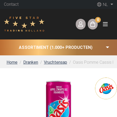
Contact
NL
0
ASSORTIMENT (1.000+ PRODUCTEN)
Home
Dranken
Vruchtensap
Oasis Pomme Cassis Fram