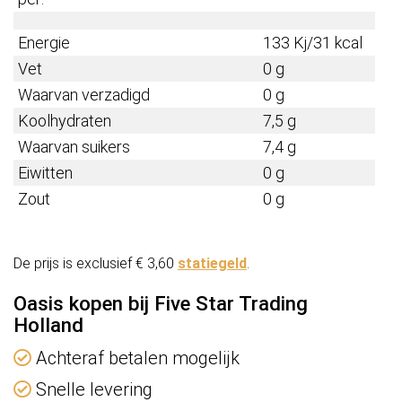
Energie
133 Kj/31 kcal
Vet
0 g
Waarvan verzadigd
0 g
Koolhydraten
7,5 g
Waarvan suikers
7,4 g
Eiwitten
0 g
Zout
0 g
De prijs is exclusief € 3,60
statiegeld
.
Oasis kopen bij Five Star Trading
Holland
Achteraf betalen mogelijk
Snelle levering