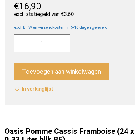
€
16,90
excl. statiegeld van
€
3,60
excl. BTW en verzendkosten, in 5-10 dagen geleverd
Oasis
Pomme
Cassis
Framboise
(24
Toevoegen aan winkelwagen
x
0,33
In verlanglijst
Liter
blik
BE)
aantal
Oasis Pomme Cassis Framboise (24 x
0,33 Liter blik BE)