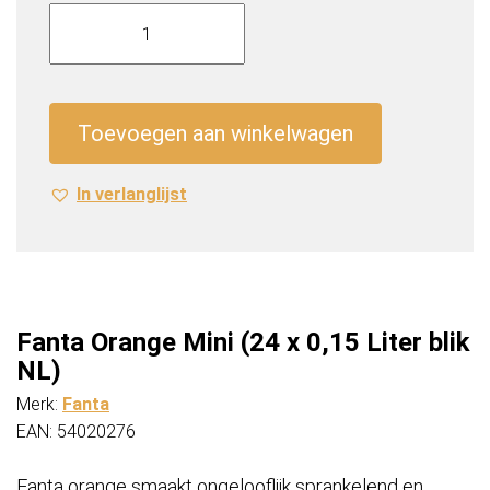
Fanta
Orange
Mini
(24
x
Toevoegen aan winkelwagen
0,15
Liter
In verlanglijst
blik
NL)
aantal
Fanta Orange Mini (24 x 0,15 Liter blik
NL)
Merk:
Fanta
EAN: 54020276
Fanta orange smaakt ongelooflijk sprankelend en