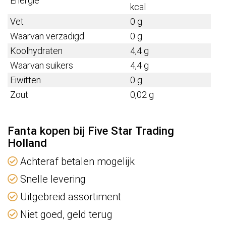
Energie
kcal
Vet
0 g
Waarvan verzadigd
0 g
Koolhydraten
4,4 g
Waarvan suikers
4,4 g
Eiwitten
0 g
Zout
0,02 g
Fanta kopen bij Five Star Trading
Holland
Achteraf betalen mogelijk
Snelle levering
Uitgebreid assortiment
Niet goed, geld terug