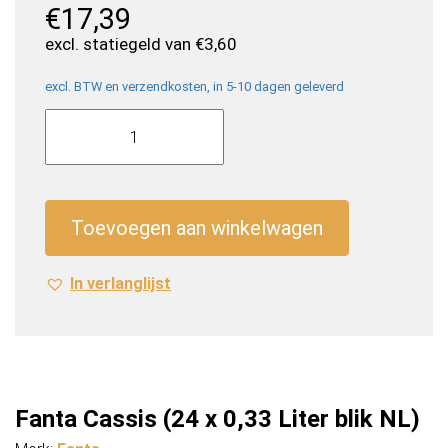
€
17,39
excl. statiegeld van
€
3,60
excl. BTW en verzendkosten, in 5-10 dagen geleverd
Fanta
Cassis
(24
x
0,33
Toevoegen aan winkelwagen
Liter
blik
In verlanglijst
NL)
aantal
Fanta Cassis (24 x 0,33 Liter blik NL)