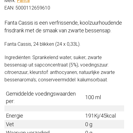
Merk:
Fanta
EAN: 5000112659610
Fanta Cassis is een verfrissende, koolzuurhoudende
frisdrank met de smaak van zwarte bessensap.
Fanta Cassis, 24 blikken (24 x 0,33L).
Ingrediënten: Sprankelend water; suiker; zwarte
bessensap uit sapconcentraat (5%); voedingszuur:
citroenzuur; kleurstof: anthocyanen; natuurlijke zwarte
bessenaroma’s; conserveermiddel: kaliumsorbaat.
Gemiddelde voedingswaarden
100 ml
per:
Energie
191Kj/45kcal
Vet
0 g
Waarvan verzadigd
0 g