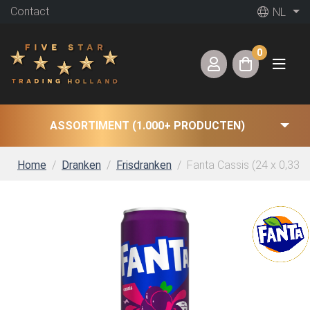
Contact
NL
0
ASSORTIMENT (1.000+ PRODUCTEN)
Home
Dranken
Frisdranken
Fanta Cassis (24 x 0,33 Li