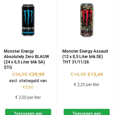
Monster Energy
Monster Energy Assault
Absolutely Zero BLAUW
(12 x 0,5 Liter blik DE)
(24 x 0,5 Liter blik SA)
THT 31/11/26
STG
Oorspronkelijke
Huidige
Oorspronkel
Huidi
€
36,98
€
29,99
€
14,95
€
13,49
prijs
prijs
prijs
prijs
excl. statiegeld van
€ 2,25 per liter
was:
is:
was:
is:
€
3,60
€36,98.
€29,99.
€14,95.
€13,4
€ 2,50 per liter
Toevoegen aan
Toevoegen aan