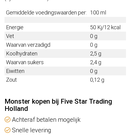
Gemiddelde voedingswaarden per:
100 ml
Energie
50 Kj/12 kcal
Vet
0 g
Waarvan verzadigd
0 g
Koolhydraten
2,5 g
Waarvan suikers
2,4 g
Eiwitten
0 g
Zout
0,12 g
Monster kopen bij Five Star Trading
Holland
Achteraf betalen mogelijk
Snelle levering