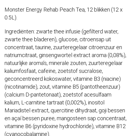
Monster Energy Rehab Peach Tea, 12 blikken (12 x
0.5L).
Ingrediënten: zwarte thee infusie (gefilterd water,
zwarte thee bladeren), glucose, citroensap uit
concentraat, taurine, zuurteregelaar citroenzuur en
natriumcitraat, ginsengwortel extract aroma (0,08%),
natuurlijke aroma’s, minerale zouten, zuurteregelaar
kaliumfosfaat, cafeïne, zoetstof sucralose,
geconcentreerd kokoswater, vitamine B3 (niacine)
(nicotinamide), zout, vitamine B5 (pantotheenzuur)
(calcium D-pantetonaat), zoetstof acesulfaam
kalium, L-carnitine tartraat (0,002%), inositol
Mariadistel extract, quercitine dihydraat, goji bessen
en açaí bessen puree, mangosteen sap concentraat,
vitamine B6 (pyridoxine hydrochloride), vitamine B12
(cyanocobalamine).