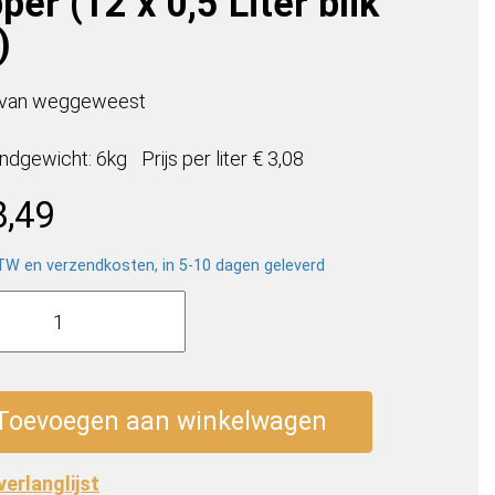
per (12 x 0,5 Liter blik
)
 van weggeweest
ndgewicht: 6kg
Prijs per
liter
€ 3,08
8,49
BTW en verzendkosten, in 5-10 dagen geleverd
er
y
d
r
Toevoegen aan winkelwagen
 verlanglijst