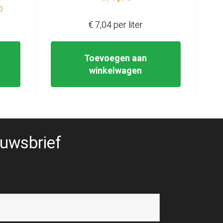
ijs
0
€ 7,04 per liter
9,99.
Toevoegen aan
winkelwagen
uwsbrief