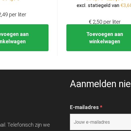
prijs
pr
excl. statiegeld van
€
3,6
was:
is:
2,49 per liter
€36,98.
€2
€ 2,50 per liter
evoegen aan
Toevoegen aan
inkelwagen
winkelwagen
Aanmelden nie
E-mailadres
*
il. Telefonisch zijn we