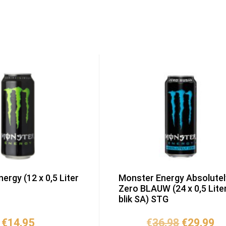
ergy (12 x 0,5 Liter
Monster Energy Absolutel
Zero BLAUW (24 x 0,5 Lite
blik SA) STG
Oorspron
Hu
€
14,95
€
36,98
€
29,99