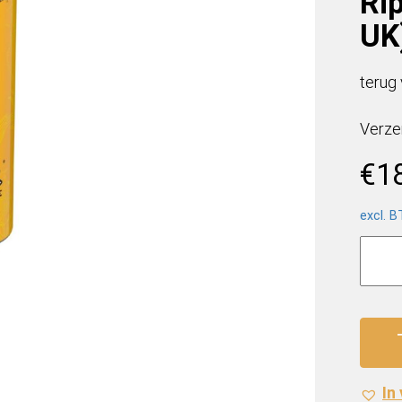
Rip
UK
terug
Verze
€
1
excl. 
Monst
Energ
Juice
Rippe
(12
x
0,5
In
Liter