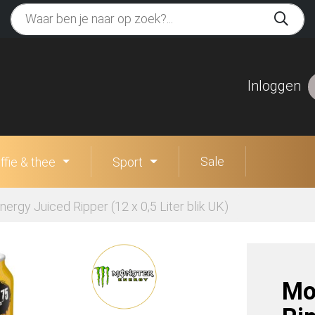
Inloggen
Sale
ffie & thee
Sport
ergy Juiced Ripper (12 x 0,5 Liter blik UK)
Mo