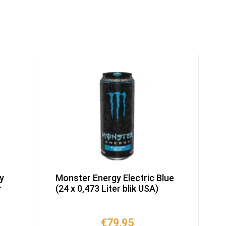
y
Monster Energy Electric Blue
r
(24 x 0,473 Liter blik USA)
kelijke
idige
€
79,95