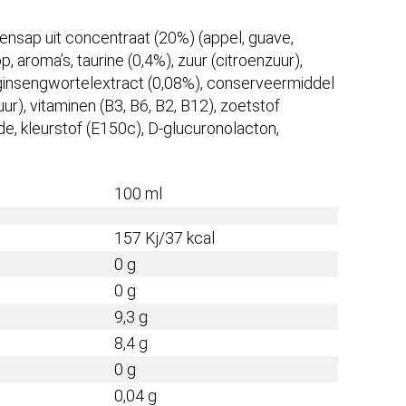
ensap uit concentraat (20%) (appel, guave,
, aroma’s, taurine (0,4%), zuur (citroenzuur),
x ginsengwortelextract (0,08%), conserveermiddel
ur), vitaminen (B3, B6, B2, B12), zoetstof
ide, kleurstof (E150c), D-glucuronolacton,
100 ml
157 Kj/37 kcal
0 g
0 g
9,3 g
8,4 g
0 g
0,04 g