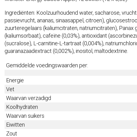
Ingrediënten: Koolzuurhoudend water, sacharose, vrucht
passievrucht, ananas, sinaasappel, citroen), glucosestroop
zuurteregelaars (kaliumcitraten, natriumcitraten), Pana
(kaliumsorbaat), cafeïne (0,03%), antioxidant (ascorbinezu
(sucralose), L-carnitine-L-tartraat (0,004%), natriumchlor
guaranazaadextract (0,002%), inositol, maltodextrine.
Gemiddelde voedingswaarden per:
Energie
Vet
Waarvan verzadigd
Koolhydraten
Waarvan suikers
Eiwitten
Zout