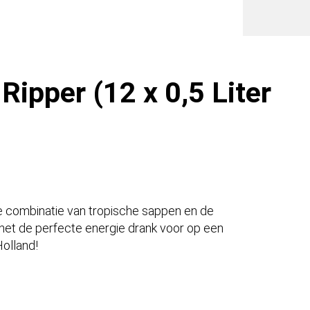
blik
UK)
aantal
ipper (12 x 0,5 Liter
e combinatie van tropische sappen en de
 het de perfecte energie drank voor op een
olland!