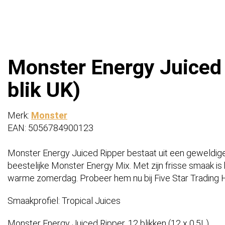
Monster Energy Juiced R
blik UK)
Merk:
Monster
EAN: 5056784900123
Monster Energy Juiced Ripper bestaat uit een geweldig
beestelijke Monster Energy Mix. Met zijn frisse smaak is
warme zomerdag. Probeer hem nu bij Five Star Trading H
Smaakprofiel: Tropical Juices
Monster Energy Juiced Ripper, 12 blikken (12 x 0,5L).