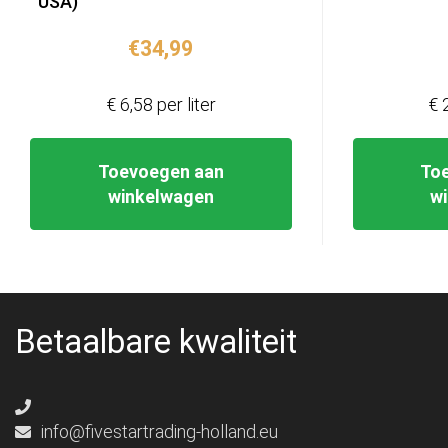
USA)
€
34,99
€ 6,58 per liter
€ 
Toevoegen aan
To
winkelwagen
w
Betaalbare kwaliteit
info@fivestartrading-holland.eu