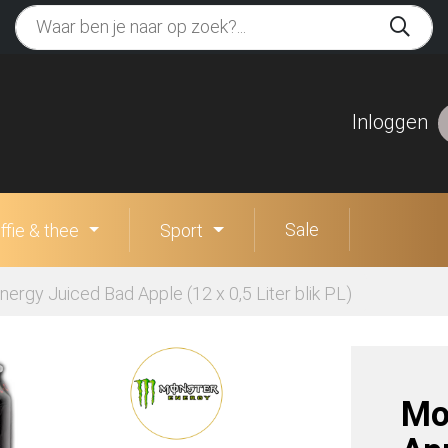
Inloggen
Sale
ffie & thee
Sport
ergy Juiced Bad Apple (12 x 0,5 Liter blik PL)
Mo