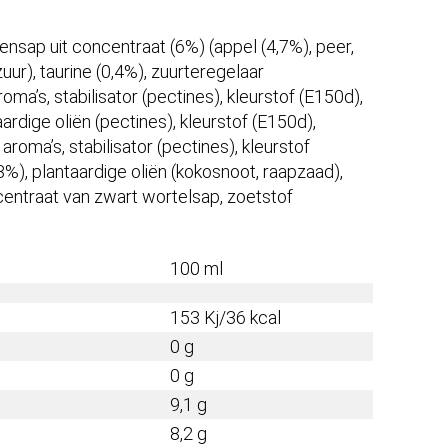
.
nsap uit concentraat (6%) (appel (4,7%), peer,
uur), taurine (0,4%), zuurteregelaar
ma’s, stabilisator (pectines), kleurstof (E150d),
rdige oliën (pectines), kleurstof (E150d),
roma’s, stabilisator (pectines), kleurstof
%), plantaardige oliën (kokosnoot, raapzaad),
centraat van zwart wortelsap, zoetstof
100 ml
153 Kj/36 kcal
0 g
0 g
9,1 g
8,2 g