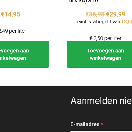
blik SA) STG
Oorspron
Hu
€
14,95
€
36,98
€
29,99
prijs
pr
excl. statiegeld van
€
3,6
was:
is:
2,49 per liter
€36,98.
€2
€ 2,50 per liter
evoegen aan
Toevoegen aan
inkelwagen
winkelwagen
Aanmelden nie
E-mailadres
*