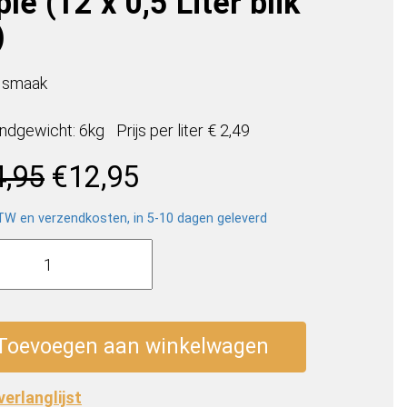
le (12 x 0,5 Liter blik
)
 smaak
ndgewicht: 6kg
Prijs per
liter
€ 2,49
Oorspronkelijke
Huidige
4,95
€
12,95
prijs
prijs
was:
is:
BTW en verzendkosten, in 5-10 dagen geleverd
€14,95.
€12,95.
er
y
d
Toevoegen aan winkelwagen
 verlanglijst