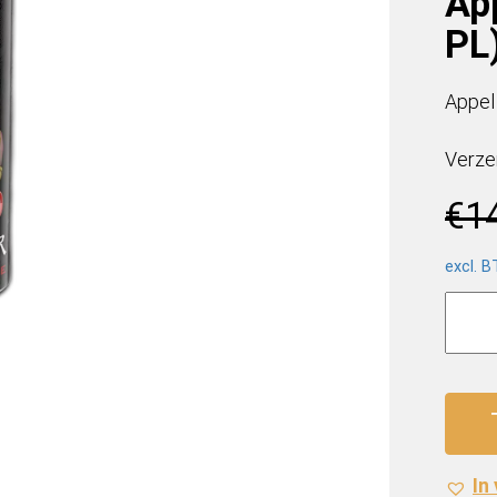
App
PL
Appel
Verze
€
1
excl. 
Monst
Energ
Juice
Bad
Apple
(12
x
In
0,5