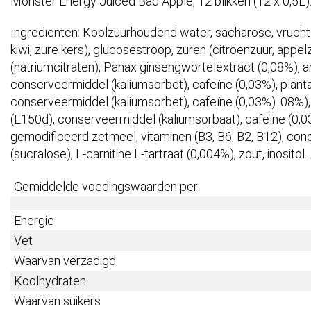
Monster Energy Juiced Bad Apple, 12 blikken (12 x 0,5L)
Ingredienten: Koolzuurhoudend water, sacharose, vruchte
kiwi, zure kers), glucosestroop, zuren (citroenzuur, appelz
(natriumcitraten), Panax ginsengwortelextract (0,08%), aro
conserveermiddel (kaliumsorbet), cafeïne (0,03%), plantaa
conserveermiddel (kaliumsorbet), cafeïne (0,03%). 08%), a
(E150d), conserveermiddel (kaliumsorbaat), cafeïne (0,03
gemodificeerd zetmeel, vitaminen (B3, B6, B2, B12), con
(sucralose), L-carnitine L-tartraat (0,004%), zout, inositol.
Gemiddelde voedingswaarden per:
Energie
Vet
Waarvan verzadigd
Koolhydraten
Waarvan suikers