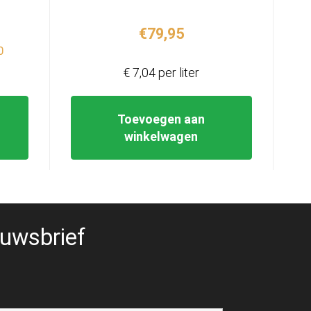
kelijke
idige
€
79,95
ijs
0
€ 7,04 per liter
9,99.
Toevoegen aan
winkelwagen
uwsbrief