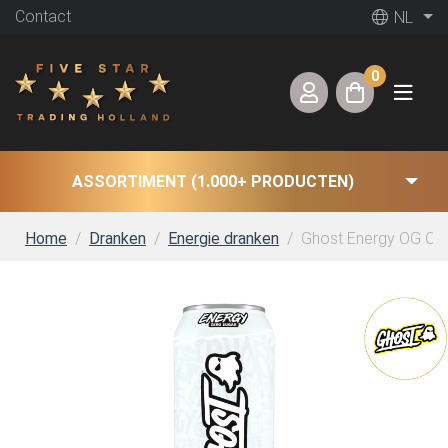
Contact
NL
0
ASSORTIMENT (1.000+ PRODUCTEN)
Home
Dranken
Energie dranken
Ghost Energy OG Origi