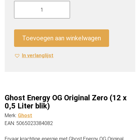
Ghost
Energy
OG
Original
Zero
Toevoegen aan winkelwagen
(12
x
In verlanglijst
0,5
Liter
blik)
aantal
Ghost Energy OG Original Zero (12 x
0,5 Liter blik)
Merk:
Ghost
EAN: 5065023384082
Ervaar krachtige energie met Ghost Energy OG Original