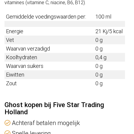
vitamines (vitamine C, niacine, B6, B12).
Gemiddelde voedingswaarden per:
100 ml
Energie
21 Kj/5 kcal
Vet
0 g
Waarvan verzadigd
0 g
Koolhydraten
0,4 g
Waarvan suikers
0 g
Eiwitten
0 g
Zout
0 g
Ghost kopen bij Five Star Trading
Holland
Achteraf betalen mogelijk
Snelle levering