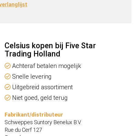
 verlanglijst
n
n
Celsius kopen bij Five Star
Trading Holland
Achteraf betalen mogelijk
Snelle levering
Uitgebreid assortiment
Niet goed, geld terug
Fabrikant/distributeur
Schweppes Suntory Benelux B.V.
Rue du Cerf 127