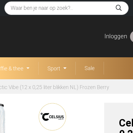
Inloggen
Sale
ffie & thee
Sport
ctic Vibe (12 x 0,25 liter blikken NL) Frozen Berry
Cel