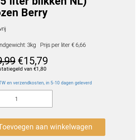
5 liter blikken NL)
ozen Berry
rij
ndgewicht: 3kg
Prijs per
liter
€ 6,66
Oorspronkelijke
Huidige
9,99
€
15,79
prijs
prijs
 statiegeld van
€
1,80
was:
is:
€19,99.
€15,79.
BTW en verzendkosten, in 5-10 dagen geleverd
s
Toevoegen aan winkelwagen