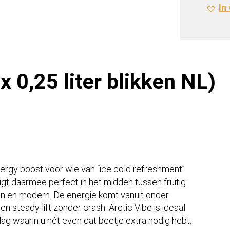
In
blikke
NL)
Froze
Berry
aantal
x 0,25 liter blikken NL)
energy boost voor wie van “ice cold refreshment”
igt daarmee perfect in het midden tussen fruitig
an en modern. De energie komt vanuit onder
 steady lift zonder crash. Arctic Vibe is ideaal
ag waarin u nét even dat beetje extra nodig hebt.