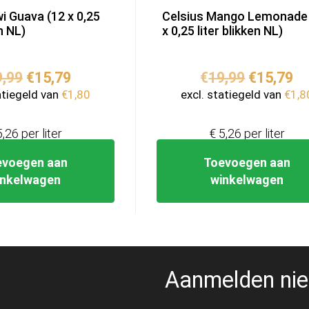
wi Guava (12 x 0,25
Celsius Mango Lemonade
en NL)
x 0,25 liter blikken NL)
Oorspronkelijke
Huidige
Oorspron
Hu
9,99
€
15,79
€
19,99
€
15,79
prijs
prijs
prijs
pr
atiegeld van
€
1,80
excl. statiegeld van
€
1,8
was:
is:
was:
is:
€19,99.
€15,79.
€19,99.
€1
5,26 per liter
€ 5,26 per liter
evoegen aan
Toevoegen aan
inkelwagen
winkelwagen
Aanmelden nie