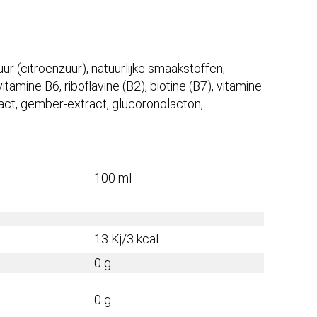
r (citroenzuur), natuurlijke smaakstoffen,
itamine B6, riboflavine (B2), biotine (B7), vitamine
ract, gember-extract, glucoronolacton,
100 ml
13 Kj/3 kcal
0 g
0 g