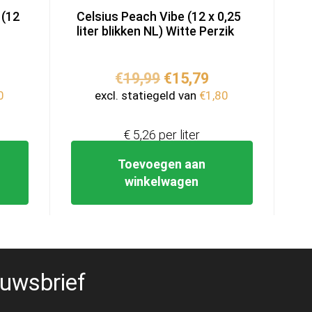
 (12
Celsius Peach Vibe (12 x 0,25
liter blikken NL) Witte Perzik
kelijke
idige
Oorspronkelijke
Huidige
€
19,99
€
15,79
ijs
prijs
prijs
0
excl. statiegeld van
€
1,80
was:
is:
5,79.
€19,99.
€15,79.
€ 5,26 per liter
Toevoegen aan
winkelwagen
uwsbrief