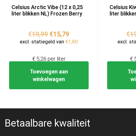
Celsius Arctic Vibe (12 x 0,25
Celsius Ki
liter blikken NL) Frozen Berry
liter blikk
Oorspronkelijke
Huidige
€
19,99
€
15,79
€
1
prijs
prijs
excl. statiegeld van
€
1,80
excl. st
was:
is:
€19,99.
€15,79.
€ 5,26 per liter
€ 
Toevoegen aan
To
winkelwagen
w
Betaalbare kwaliteit