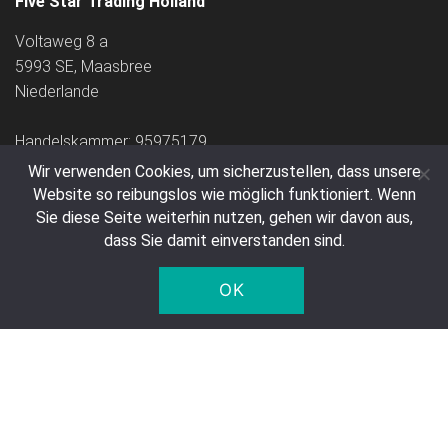
Five Star Trading Holland
Voltaweg 8 a
5993 SE, Maasbree
Niederlande
Handelskammer: 95975179
Wir verwenden Cookies, um sicherzustellen, dass unsere
Website so reibungslos wie möglich funktioniert. Wenn
Sie diese Seite weiterhin nutzen, gehen wir davon aus,
dass Sie damit einverstanden sind.
© 2005 - 2026 Five Star Trading Holland - Alle Preise verstehen
OK
sich exklusive Mehrwertsteuer und Versandkosten.
Alle Bestellungen werden per DPD ausgeliefert.