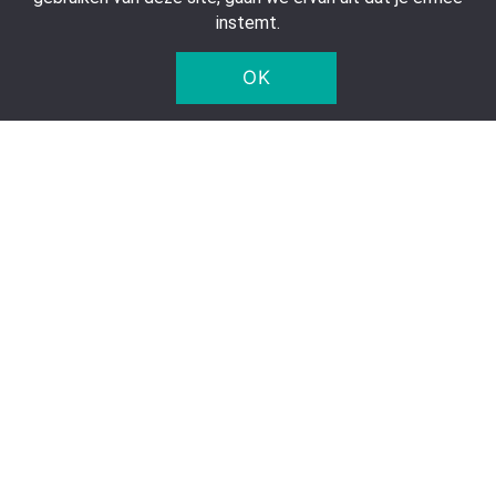
Bedrijfsgegevens
instemt.
OK
Five Star Trading Holland
Voltaweg 8 a
5993 SE, Maasbree
Nederland
KvK: 95975179
© 2005 - 2026 Five Star Trading Holland - Alle prijzen zijn
exclusief BTW en verzendkosten.