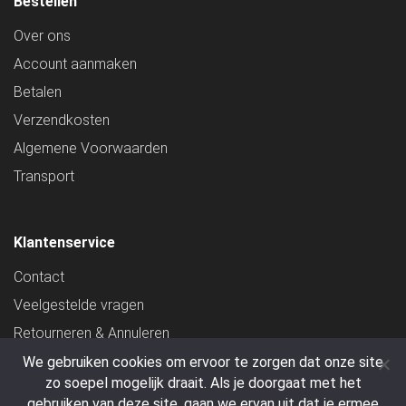
Bestellen
Over ons
Account aanmaken
Betalen
Verzendkosten
Algemene Voorwaarden
Transport
Klantenservice
Contact
Veelgestelde vragen
Retourneren & Annuleren
Privacy verklaring
We gebruiken cookies om ervoor te zorgen dat onze site
zo soepel mogelijk draait. Als je doorgaat met het
Statiegeld
gebruiken van deze site, gaan we ervan uit dat je ermee