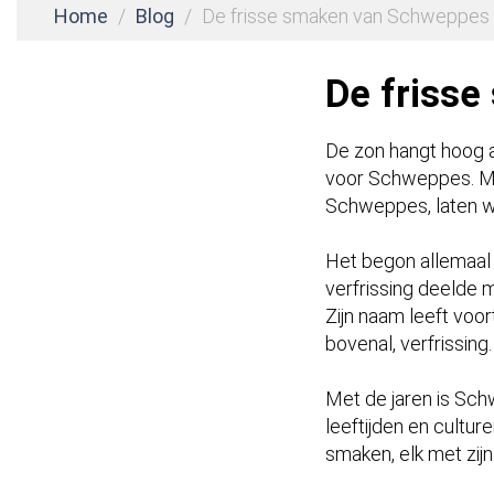
Home
Blog
De frisse smaken van Schweppes
De friss
De zon hangt hoog a
voor Schweppes. Maa
Schweppes, laten we
Het begon allemaal 
verfrissing deelde 
Zijn naam leeft voor
bovenal, verfrissing.
Met de jaren is Sch
leeftijden en cultu
smaken, elk met zij