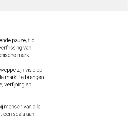
ende pauze, tijd
erfrissing van
onische merk.
eppe zijn visie op
e markt te brengen.
 verfijning en
ij mensen van alle
ot een scala aan