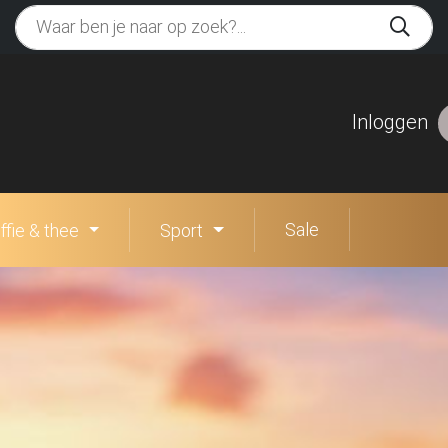
Inloggen
Sale
ffie & thee
Sport