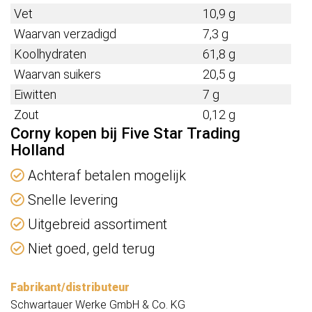
Vet
10,9 g
Waarvan verzadigd
7,3 g
Koolhydraten
61,8 g
Waarvan suikers
20,5 g
Eiwitten
7 g
Zout
0,12 g
Corny kopen bij Five Star Trading
Holland
Achteraf betalen mogelijk
Snelle levering
Uitgebreid assortiment
Niet goed, geld terug
Fabrikant/distributeur
Schwartauer Werke GmbH & Co. KG