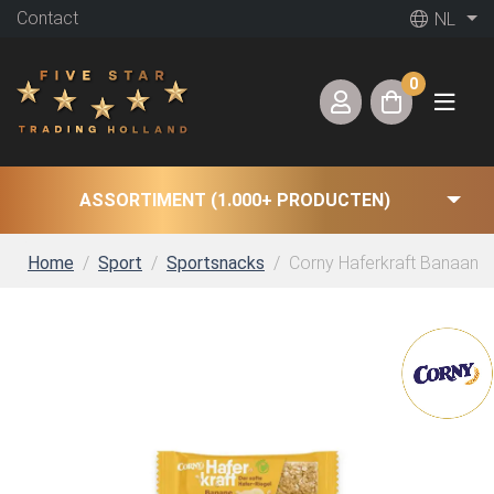
Contact
NL
0
ASSORTIMENT (1.000+ PRODUCTEN)
Home
Sport
Sportsnacks
Corny Haferkraft Banaan (