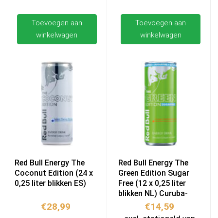
Toevoegen aan
Toevoegen aan
winkelwagen
winkelwagen
Red Bull Energy The
Red Bull Energy The
Coconut Edition (24 x
Green Edition Sugar
0,25 liter blikken ES)
Free (12 x 0,25 liter
blikken NL) Curuba-
Vlierbloesem
€
28,99
€
14,59