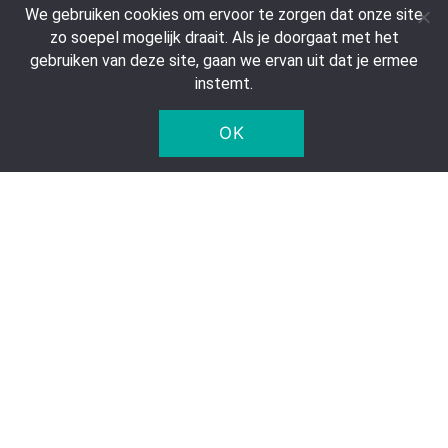
We gebruiken cookies om ervoor te zorgen dat onze site
zo soepel mogelijk draait. Als je doorgaat met het
gebruiken van deze site, gaan we ervan uit dat je ermee
instemt.
OK
Red Bull Energy Zero
Red Bull Zero Apple &
(24 x 0,25 Liter blik NL)
Muscat Grape (24 x
0,25 liter blikken TH)
€
26,69
€
29,99
excl. statiegeld van
€ 5,00 per liter
€
3,60
€ 4,45 per liter