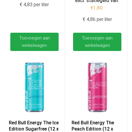
excl. statiegeld van
€ 4,83 per liter
€
1,80
€ 4,86 per liter
Toevoegen aan
Toevoegen aan
winkelwagen
winkelwagen
Red Bull Energy The Ice
Red Bull Energy The
Edition Sugarfree (12 x
Peach Edition (12 x