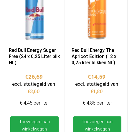
Red Bull Energy Sugar
Red Bull Energy The
Free (24 x 0,25 Liter blik
Apricot Edition (12 x
NL)
0,25 liter blikken NL)
€
26,69
€
14,59
excl. statiegeld van
excl. statiegeld van
€
3,60
€
1,80
€ 4,45 per liter
€ 4,86 per liter
Toevoegen aan
Toevoegen aan
winkelwagen
winkelwagen