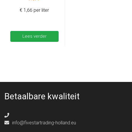
€14,99.
€4,99.
€ 1,66 per liter
Lees verder
Betaalbare kwaliteit
info@fivestartrading-holland.eu