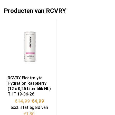
Producten van RCVRY
RCVRY Electrolyte
Hydration Raspberry
(12 x 0,25 Liter blik NL)
THT 19-06-26
Oorspronkelijke
Huidige
€
14,99
€
4,99
prijs
prijs
excl. statiegeld van
was:
is:
€
1,80