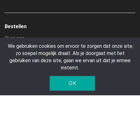
Bestellen
Over ons
We gebruiken cookies om ervoor te zorgen dat onze site
Account aanmaken
zo soepel mogelijk draait. Als je doorgaat met het
Betalen
gebruiken van deze site, gaan we ervan uit dat je ermee
Verzendkosten
instemt.
Algemene Voorwaarden
OK
Transport
Klantenservice
Contact
Veelgestelde vragen