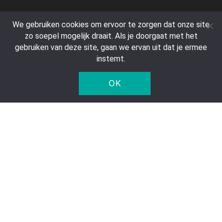
Klantenservice
We gebruiken cookies om ervoor te zorgen dat onze site
Contact
zo soepel mogelijk draait. Als je doorgaat met het
gebruiken van deze site, gaan we ervan uit dat je ermee
Veelgestelde vragen
instemt.
Retourneren & Annuleren
Privacy verklaring
OK
Statiegeld
Bedrijfsgegevens
Five Star Trading Holland
Voltaweg 8 a
5993 SE, Maasbree
Nederland
KvK: 95975179