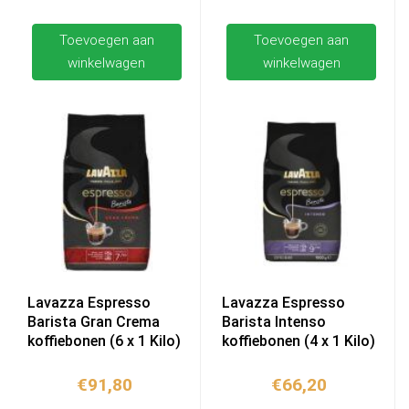
Toevoegen aan
Toevoegen aan
winkelwagen
winkelwagen
Lavazza Espresso
Lavazza Espresso
Barista Gran Crema
Barista Intenso
koffiebonen (6 x 1 Kilo)
koffiebonen (4 x 1 Kilo)
€
91,80
€
66,20