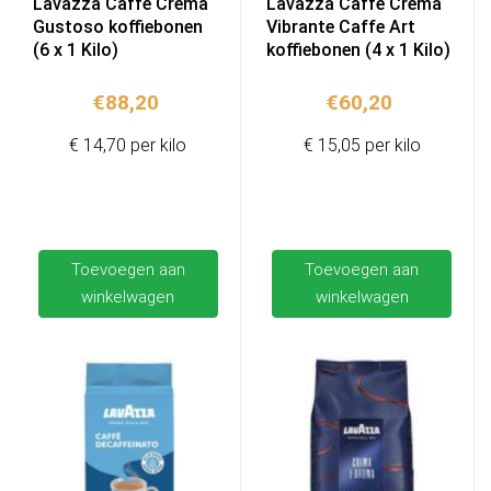
Lavazza Caffè Crema
Lavazza Caffè Crema
Gustoso koffiebonen
Vibrante Caffe Art
(6 x 1 Kilo)
koffiebonen (4 x 1 Kilo)
€
88,20
€
60,20
€ 14,70 per kilo
€ 15,05 per kilo
Toevoegen aan
Toevoegen aan
winkelwagen
winkelwagen