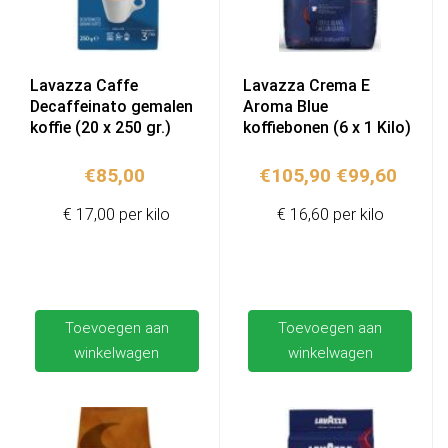
Lavazza Caffe
Lavazza Crema E
Decaffeinato gemalen
Aroma Blue
koffie (20 x 250 gr.)
koffiebonen (6 x 1 Kilo)
Oorspronkeli
Huidi
€
85,00
€
105,90
€
99,60
prijs
prijs
€ 17,00 per kilo
€ 16,60 per kilo
was:
is:
€105,90.
€99,6
Toevoegen aan
Toevoegen aan
winkelwagen
winkelwagen