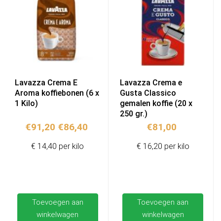
Lavazza Crema E
Lavazza Crema e
Aroma koffiebonen (6 x
Gusta Classico
1 Kilo)
gemalen koffie (20 x
250 gr.)
Oorspronkelijke
Huidige
€
91,20
€
86,40
€
81,00
prijs
prijs
€ 14,40 per kilo
€ 16,20 per kilo
was:
is:
€91,20.
€86,40.
Toevoegen aan
Toevoegen aan
winkelwagen
winkelwagen