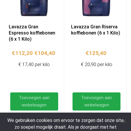
Lavazza Gran
Lavazza Gran Riserva
Espresso koffiebonen
koffiebonen (6 x 1 Kilo)
(6 x 1 Kilo)
Oorspronkelijke
Huidige
€
112,20
€
104,40
€
125,40
prijs
prijs
€ 17,40 per kilo
€ 20,90 per kilo
was:
is:
€112,20.
€104,40.
Toevoegen aan
Toevoegen aan
winkelwagen
winkelwagen
We gebruiken cookies om ervoor te zorgen dat onze site
zo soepel mogelijk draait. Als je doorgaat met het