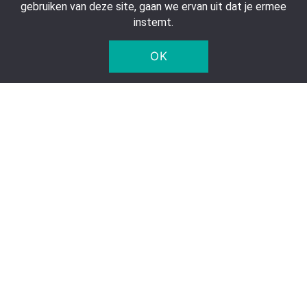
gebruiken van deze site, gaan we ervan uit dat je ermee
instemt.
OK
Lavazza Intenso
Lavazza Qualita Oro
Koffiepads (10 x 36
gemalen koffie (20 x
Pads)
250 gr.)
€
56,50
€
95,00
€ 22,60 per kilo
€ 19,00 per kilo
Toevoegen aan
Toevoegen aan
winkelwagen
winkelwagen