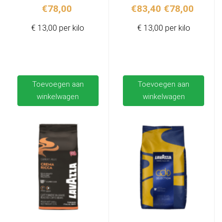
Oorspronkelij
Huidig
€
78,00
€
83,40
€
78,00
prijs
prijs
€ 13,00 per kilo
€ 13,00 per kilo
was:
is:
€83,40.
€78,00
Toevoegen aan
Toevoegen aan
winkelwagen
winkelwagen