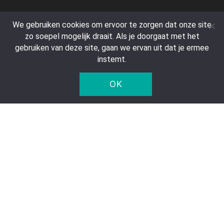
Klantenservice
We gebruiken cookies om ervoor te zorgen dat onze site
Contact
zo soepel mogelijk draait. Als je doorgaat met het
gebruiken van deze site, gaan we ervan uit dat je ermee
Veelgestelde vragen
instemt.
Retourneren & Annuleren
Privacy verklaring
OK
Statiegeld
Bedrijfsgegevens
Five Star Trading Holland
Voltaweg 8 a
5993 SE, Maasbree
Nederland
KvK: 95975179