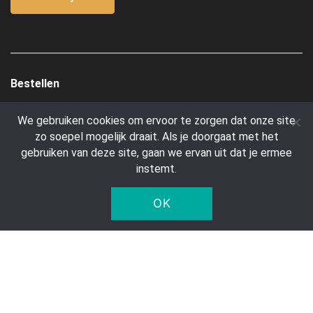
Bestellen
Over ons
We gebruiken cookies om ervoor te zorgen dat onze site
Account aanmaken
zo soepel mogelijk draait. Als je doorgaat met het
gebruiken van deze site, gaan we ervan uit dat je ermee
Betalen
instemt.
Verzendkosten
Algemene Voorwaarden
OK
Transport
Klantenservice
Contact