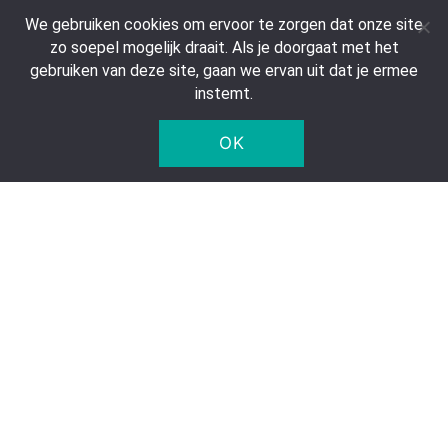
We gebruiken cookies om ervoor te zorgen dat onze site
Contact
zo soepel mogelijk draait. Als je doorgaat met het
Veelgestelde vragen
gebruiken van deze site, gaan we ervan uit dat je ermee
instemt.
Retourneren & Annuleren
Privacy verklaring
OK
Statiegeld
Bedrijfsgegevens
Five Star Trading Holland
Voltaweg 8 a
5993 SE, Maasbree
Nederland
KvK: 95975179