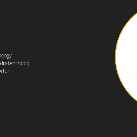
nergy
draten nodig
orten.