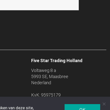
Five Star Trading Holland
Voltaweg 8 a
5993 SE, Maasbree
Nederland
KvK: 95975179
ken van deze site,
OK