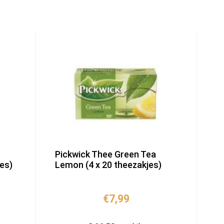
Pickwick Thee Green Tea
jes)
Lemon (4 x 20 theezakjes)
€
7,99