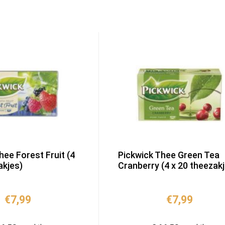
hee Forest Fruit (4
Pickwick Thee Green Tea
akjes)
Cranberry (4 x 20 theezak
€
7,99
€
7,99