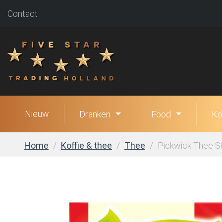
Contact
Nieuw
Dranken
Food
Ko
Home
Koffie & thee
Thee
Pickwick Thee St