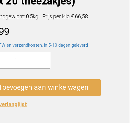
 x 20 theezakjes)
ndgewicht: 0.5kg
Prijs per
kilo
€ 66,58
,99
BTW en verzendkosten, in 5-10 dagen geleverd
ick
berry
Toevoegen aan winkelwagen
akjes)
 verlanglijst