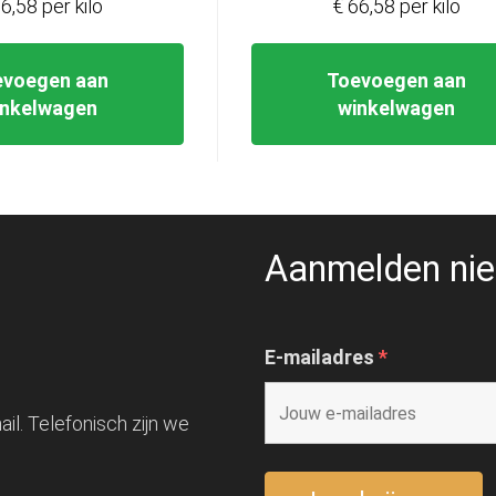
6,58 per kilo
€ 66,58 per kilo
evoegen aan
Toevoegen aan
inkelwagen
winkelwagen
Aanmelden nie
E-mailadres
*
il. Telefonisch zijn we