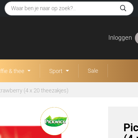
Inloggen
Sale
ffie & thee
Sport
rawberry (4 x 20 theezakjes)
Pi