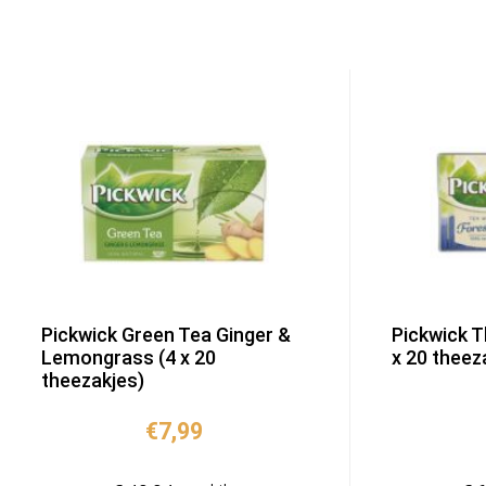
Pickwick Green Tea Ginger &
Pickwick T
Lemongrass (4 x 20
x 20 theez
theezakjes)
€
7,99