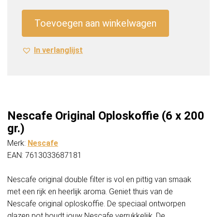
(6
x
Toevoegen aan winkelwagen
200
gr.)
In verlanglijst
aantal
Nescafe Original Oploskoffie (6 x 200
gr.)
Merk:
Nescafe
EAN: 7613033687181
Nescafe original double filter is vol en pittig van smaak
met een rijk en heerlijk aroma. Geniet thuis van de
Nescafe original oploskoffie. De speciaal ontworpen
glazen pot houdt jouw Nescafe verrukkelijk. De