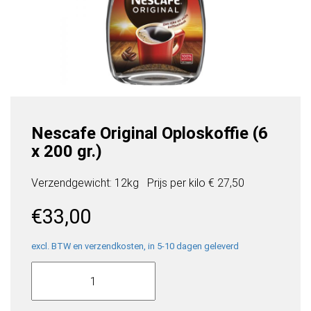
Nescafe Original Oploskoffie (6
x 200 gr.)
Verzendgewicht: 12kg
Prijs per
kilo
€ 27,50
€
33,00
excl. BTW en verzendkosten, in 5-10 dagen geleverd
Nescafe
Original
Oploskoffie