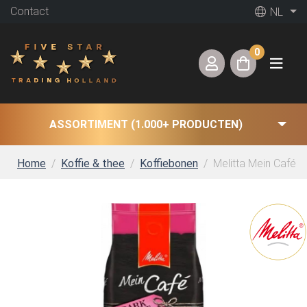
Contact
NL
0
ASSORTIMENT (1.000+ PRODUCTEN)
Home
Koffie & thee
Koffiebonen
Melitta Mein Café D