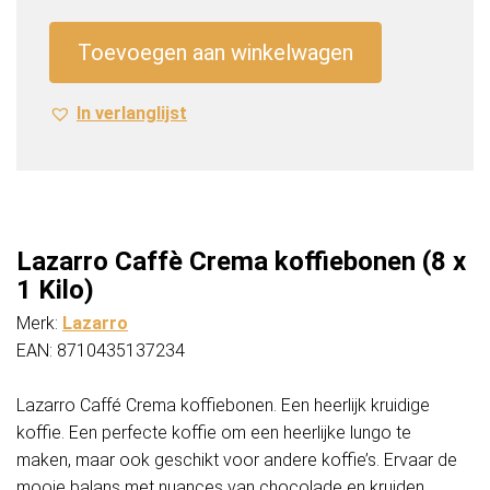
koffiebonen
(8
Toevoegen aan winkelwagen
x
1
In verlanglijst
Kilo)
aantal
Lazarro Caffè Crema koffiebonen (8 x
1 Kilo)
Merk:
Lazarro
EAN: 8710435137234
Lazarro Caffé Crema koffiebonen. Een heerlijk kruidige
koffie. Een perfecte koffie om een heerlijke lungo te
maken, maar ook geschikt voor andere koffie’s. Ervaar de
mooie balans met nuances van chocolade en kruiden