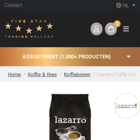
Contact
NL
0
ASSORTIMENT (1.000+ PRODUCTEN)
Home
Koffie & thee
Koffiebonen
Lazarro Caffè Crema