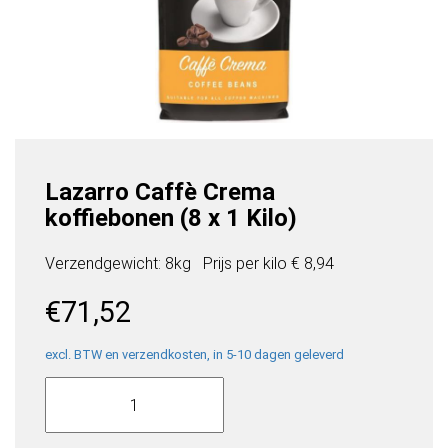
Lazarro Caffè Crema
koffiebonen (8 x 1 Kilo)
Verzendgewicht: 8kg
Prijs per
kilo
€ 8,94
€
71,52
excl. BTW en verzendkosten, in 5-10 dagen geleverd
Lazarro
Caffè
Crema