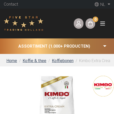
Contact
NL
0
ASSORTIMENT (1.000+ PRODUCTEN)
Home
Koffie & thee
Koffiebonen
Kimbo Extra Cream k