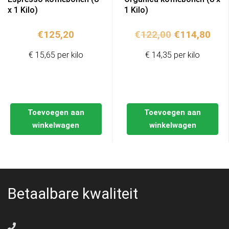
x 1 Kilo)
1 Kilo)
Oorspronkel
Hui
€
125,20
€
122,00
€
114,80
prijs
prij
€ 15,65 per kilo
€ 14,35 per kilo
was:
is:
€122,00.
€11
Toevoegen aan
Toevoegen aan
winkelwagen
winkelwagen
Betaalbare kwaliteit