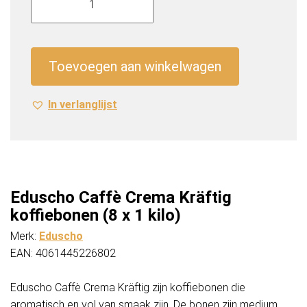
Caffè
Crema
Kräftig
koffiebonen
Toevoegen aan winkelwagen
(8
x
In verlanglijst
1
kilo)
aantal
Eduscho Caffè Crema Kräftig
koffiebonen (8 x 1 kilo)
Merk:
Eduscho
EAN: 4061445226802
Eduscho Caffè Crema Kräftig zijn koffiebonen die
aromatisch en vol van smaak zijn. De bonen zijn medium