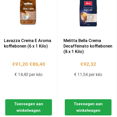
Lavazza Crema E Aroma
Melitta Bella Crema
koffiebonen (6 x 1 Kilo)
Decaffeinato koffiebonen
(8 x 1 Kilo)
Oorspronkelijke
Huidige
€
91,20
€
86,40
€
92,32
prijs
prijs
€ 14,40 per kilo
€ 11,54 per kilo
was:
is:
€91,20.
€86,40.
Toevoegen aan
Toevoegen aan
winkelwagen
winkelwagen