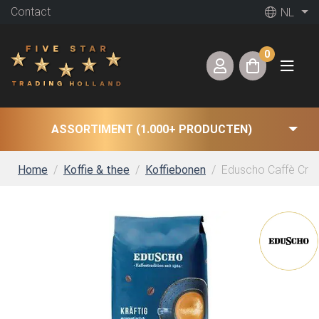
Contact
NL
0
ASSORTIMENT (1.000+ PRODUCTEN)
Home
Koffie & thee
Koffiebonen
Eduscho Caffè Crema