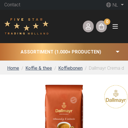
Contact
NL
0
ASSORTIMENT (1.000+ PRODUCTEN)
Home
Koffie & thee
Koffiebonen
Dallmayr Crema d’Or