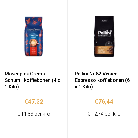
Mövenpick Crema
Pellini No82 Vivace
Schümli koffiebonen (4 x
Espresso koffiebonen (6
1 Kilo)
x 1 Kilo)
€
47,32
€
76,44
€ 11,83 per kilo
€ 12,74 per kilo