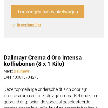
Intensa
koffiebonen
Toevoegen aan winkelwagen
(8
x
In verlanglijst
1
Kilo)
aantal
Dallmayr Crema d'Oro Intensa
koffiebonen (8 x 1 Kilo)
Merk:
Dallmayr
EAN: 400816704270
Deze topmelange onderscheidt zich door zijn
intense aroma en fijne, stevige crema. Behoudzaam
gebrand ontplooien de speciaal geselecteerde