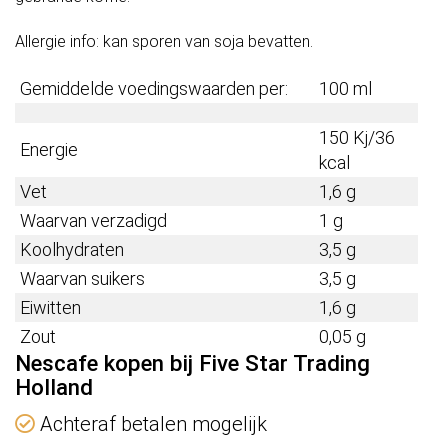
Allergie info: kan sporen van soja bevatten.
Gemiddelde voedingswaarden per:
100 ml
150 Kj/36
Energie
kcal
Vet
1,6 g
Waarvan verzadigd
1 g
Koolhydraten
3,5 g
Waarvan suikers
3,5 g
Eiwitten
1,6 g
Zout
0,05 g
Nescafe kopen bij Five Star Trading
Holland
Achteraf betalen mogelijk