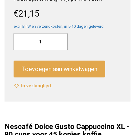
€
21,15
excl. BTW en verzendkosten, in 5-10 dagen geleverd
Nescafé
Dolce
Gusto
Cappuccino
XL
Toevoegen aan winkelwagen
-
90
In verlanglijst
cups
voor
45
kopjes
koffie
aantal
Nescafé Dolce Gusto Cappuccino XL -
90 cups voor 45 kopjes koffie