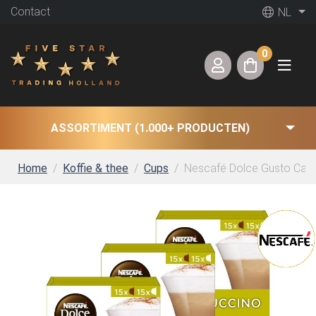
Contact
NL
0
ASSORTIMENT (1.000+ PRODUCTEN)
Home
Koffie & thee
Cups
Nescafé Dolce Gusto Capp