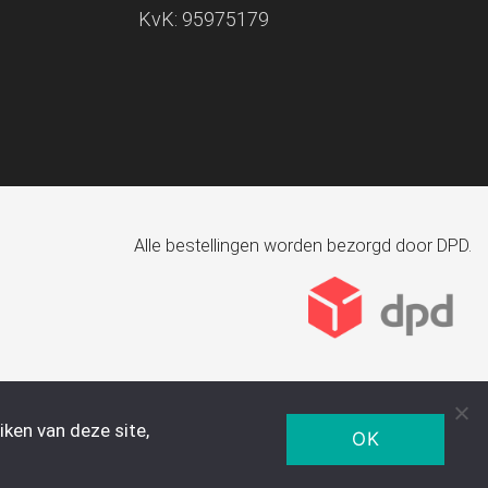
KvK: 95975179
Alle bestellingen worden bezorgd door DPD.
ken van deze site,
OK