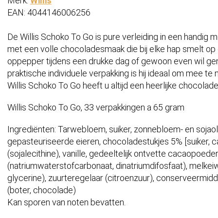
Merk:
Willis
EAN: 4044146006256
De Willis Schoko To Go is pure verleiding in een handig
met een volle chocoladesmaak die bij elke hap smelt op
oppepper tijdens een drukke dag of gewoon even wil gen
praktische individuele verpakking is hij ideaal om mee 
Willis Schoko To Go heeft u altijd een heerlijke chocolad
Willis Schoko To Go, 33 verpakkingen a 65 gram
Ingrediënten: Tarwebloem, suiker, zonnebloem- en sojaol
gepasteuriseerde eieren, chocoladestukjes 5% [suiker,
(sojalecithine), vanille, gedeeltelijk ontvette cacaopoede
(natriumwaterstofcarbonaat, dinatriumdifosfaat), melkeiw
glycerine), zuurteregelaar (citroenzuur), conserveermidd
(boter, chocolade)
Kan sporen van noten bevatten.