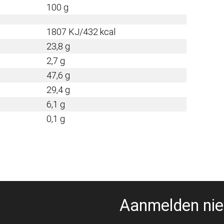
100 g
1807 KJ/432 kcal
23,8 g
2,7 g
47,6 g
29,4 g
6,1 g
0,1 g
Aanmelden nie