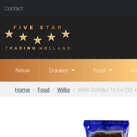
Contact
Nieuw
Dranken
Food
Ko
Home
Food
Willis
Willis Schoko To Go (33 