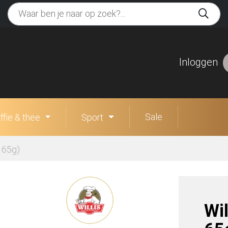
Inloggen
Sale
ffie & thee
Sport
x 65g)
Wi