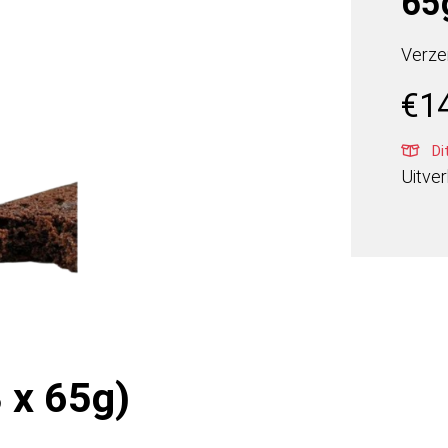
65
Verze
€
1
Di
Uitve
 x 65g)