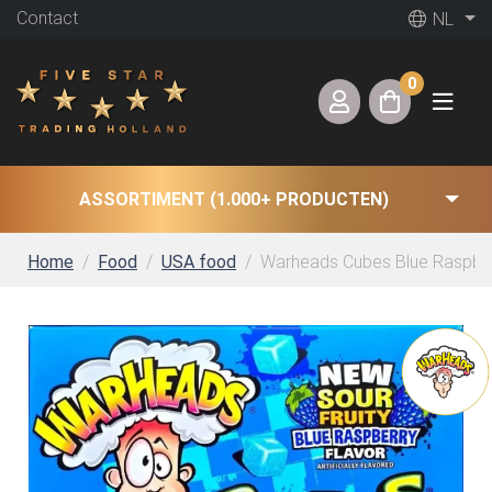
Contact
NL
0
ASSORTIMENT (1.000+ PRODUCTEN)
Home
Food
USA food
Warheads Cubes Blue Raspber