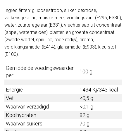
Ingrediënten: glucosestroop, suiker, dextrose,
varkensgelatine, maiszetmeel, voedingszuur (E296, E330),
water, zuurteregelaar (E331), vruchtensap uit concentraat
(appel, watermeloen), planten en groente concentraat
(zwarte wortel, spirulina, rode radijs), aroma,
verdikkingsmiddel (E414), glansmiddel (E903), kleurstof
(E100).
Gemiddelde voedingswaarden
100 g
per:
Energie
1434 Kj/343 kcal
Vet
<0,5 g
Waarvan verzadigd
<0,1 g
Koolhydraten
82 g
Waarvan suikers
70 g