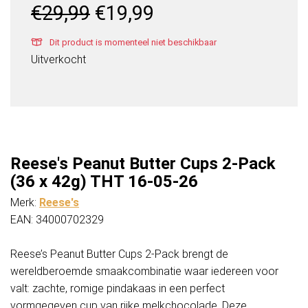
Oorspronkelijke
Huidige
€
29,99
€
19,99
prijs
prijs
was:
is:
Dit product is momenteel niet beschikbaar
€29,99.
€19,99.
Uitverkocht
Reese's Peanut Butter Cups 2-Pack
(36 x 42g) THT 16-05-26
Merk:
Reese's
EAN: 34000702329
Reese’s Peanut Butter Cups 2-Pack brengt de
wereldberoemde smaakcombinatie waar iedereen voor
valt: zachte, romige pindakaas in een perfect
vormgegeven cup van rijke melkchocolade. Deze