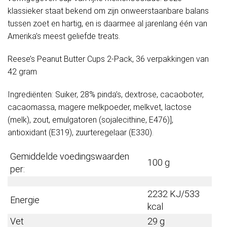
klassieker staat bekend om zijn onweerstaanbare balans
tussen zoet en hartig, en is daarmee al jarenlang één van
Amerika’s meest geliefde treats.
Reese’s Peanut Butter Cups 2-Pack, 36 verpakkingen van
42 gram
Ingrediënten: Suiker, 28% pinda’s, dextrose, cacaoboter,
cacaomassa, magere melkpoeder, melkvet, lactose
(melk), zout, emulgatoren (sojalecithine, E476)],
antioxidant (E319), zuurteregelaar (E330).
Gemiddelde voedingswaarden
100 g
per:
2232 KJ/533
Energie
kcal
Vet
29 g