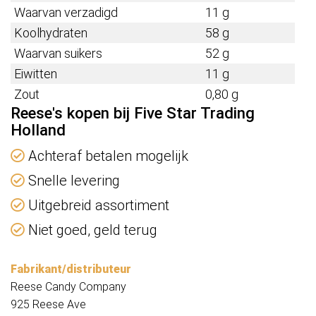
Waarvan verzadigd
11 g
Koolhydraten
58 g
Waarvan suikers
52 g
Eiwitten
11 g
Zout
0,80 g
Reese's kopen bij Five Star Trading
Holland
Achteraf betalen mogelijk
Snelle levering
Uitgebreid assortiment
Niet goed, geld terug
Fabrikant/distributeur
Reese Candy Company
925 Reese Ave