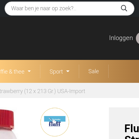
Inloggen
Sale
ffie & thee
Sport
trawberry (12 x 213 Gr.) USA-Import
Fl