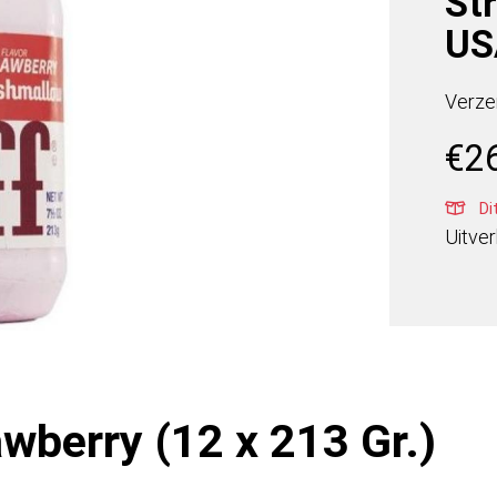
Str
US
Verze
€
2
Di
Uitve
wberry (12 x 213 Gr.)