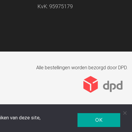
KvK: 95975179
Alle bestellingen worden bezorgd door DPD.
ken van deze site,
OK