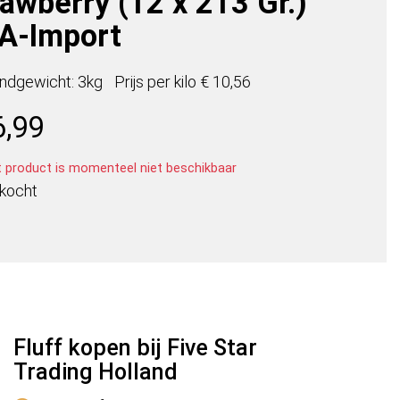
awberry (12 x 213 Gr.)
A-Import
ndgewicht: 3kg
Prijs per
kilo
€ 10,56
6,99
t product is momenteel niet beschikbaar
rkocht
Fluff kopen bij Five Star
Trading Holland