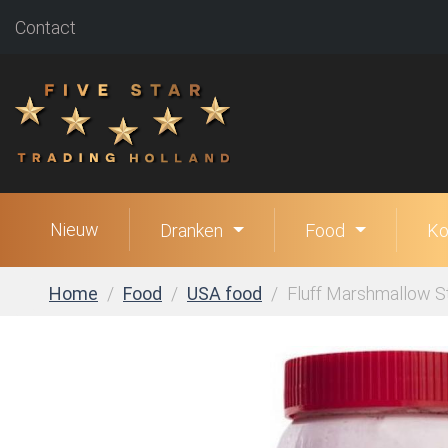
Contact
Nieuw
Dranken
Food
Ko
Home
Food
USA food
Fluff Marshmallow S