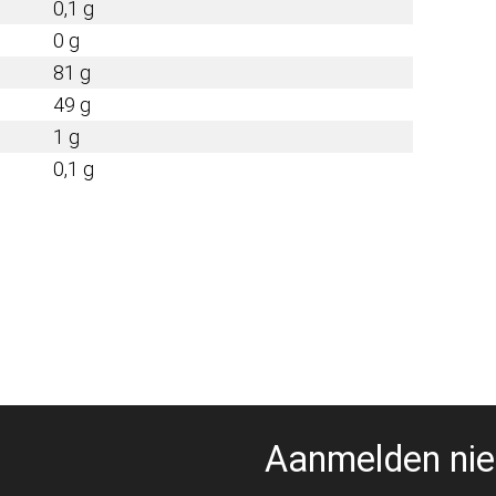
0,1 g
0 g
81 g
49 g
1 g
0,1 g
Aanmelden nie