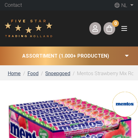
Contact
NL
0
ASSORTIMENT (1.000+ PRODUCTEN)
Home
Food
Snoepgoed
Mentos Strawberry Mix Rollen