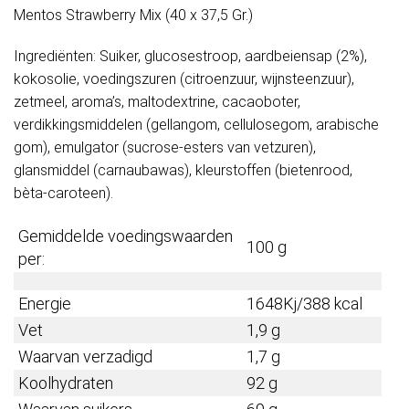
Mentos Strawberry Mix (40 x 37,5 Gr.)
Ingrediënten: Suiker, glucosestroop, aardbeiensap (2%),
kokosolie, voedingszuren (citroenzuur, wijnsteenzuur),
zetmeel, aroma’s, maltodextrine, cacaoboter,
verdikkingsmiddelen (gellangom, cellulosegom, arabische
gom), emulgator (sucrose-esters van vetzuren),
glansmiddel (carnaubawas), kleurstoffen (bietenrood,
bèta-caroteen).
Gemiddelde voedingswaarden
100 g
per:
Energie
1648Kj/388 kcal
Vet
1,9 g
Waarvan verzadigd
1,7 g
Koolhydraten
92 g