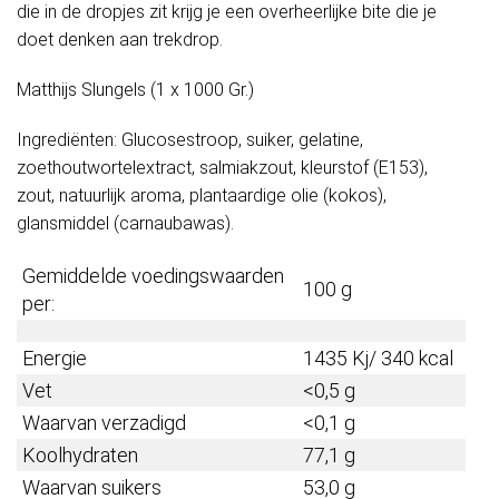
die in de dropjes zit krijg je een overheerlijke bite die je
doet denken aan trekdrop.
Matthijs Slungels (1 x 1000 Gr.)
Ingrediënten: Glucosestroop, suiker, gelatine,
zoethoutwortelextract, salmiakzout, kleurstof (E153),
zout, natuurlijk aroma, plantaardige olie (kokos),
glansmiddel (carnaubawas).
Gemiddelde voedingswaarden
100 g
per:
Energie
1435 Kj/ 340 kcal
Vet
<0,5 g
Waarvan verzadigd
<0,1 g
Koolhydraten
77,1 g
Waarvan suikers
53,0 g