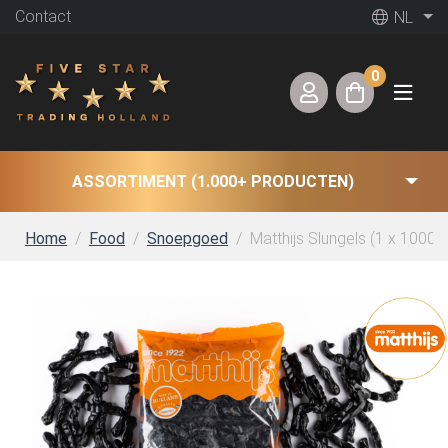
Contact
NL
0
ASSORTIMENT (1.000+ PRODUCTEN)
Home
Food
Snoepgoed
Matthijs Slungels (1 x 1000 G