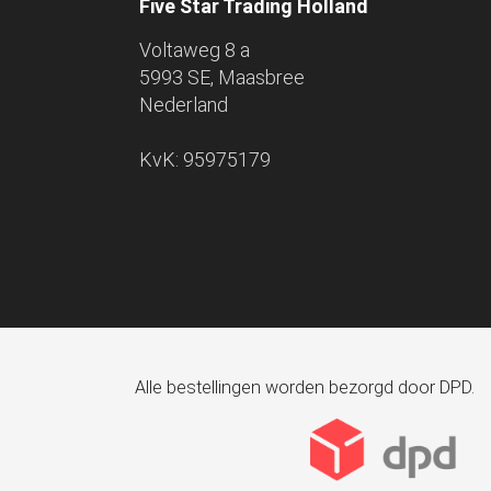
Five Star Trading Holland
Voltaweg 8 a
5993 SE, Maasbree
Nederland
KvK: 95975179
Alle bestellingen worden bezorgd door DPD.