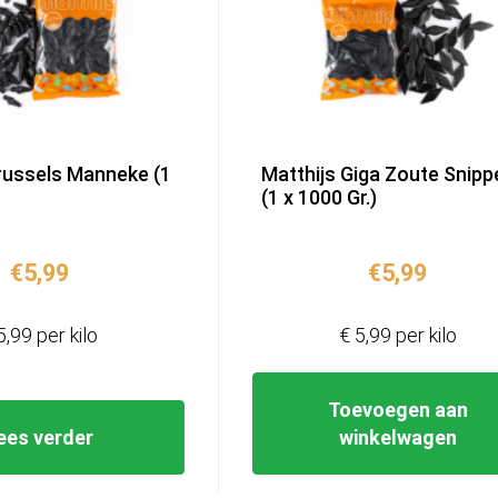
russels Manneke (1
Matthijs Giga Zoute Snipp
(1 x 1000 Gr.)
€
5,99
€
5,99
5,99 per kilo
€ 5,99 per kilo
Toevoegen aan
ees verder
winkelwagen