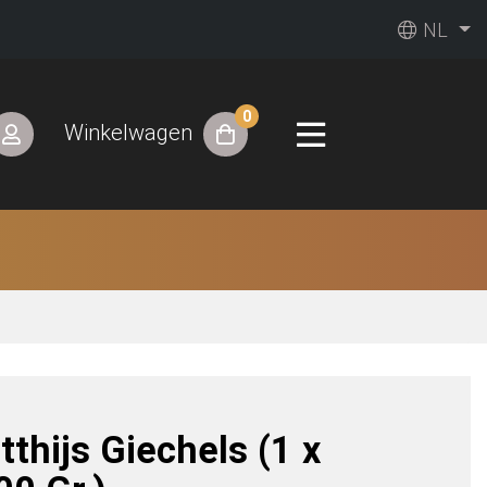
NL
0
Winkelwagen
thijs Giechels (1 x