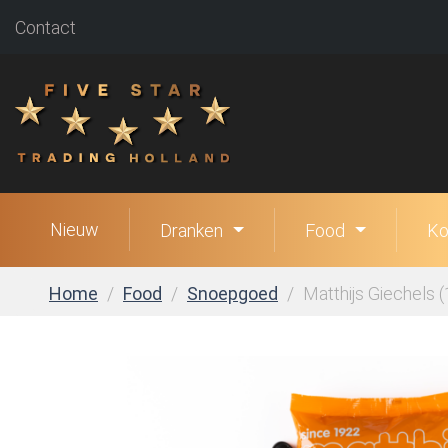
Contact
Nieuw
Dranken
Food
Ko
Home
Food
Snoepgoed
Matthijs Giechels (