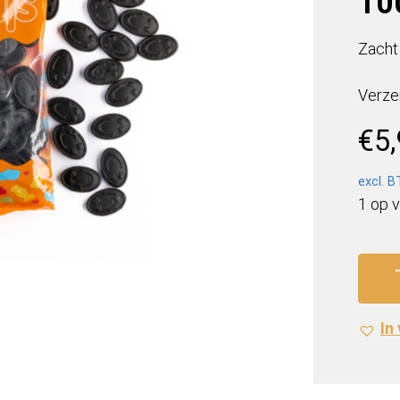
10
Zacht
Verze
€
5
excl. 
1 op 
Matthi
Giech
(1
x
In
1000
Gr.)
aantal