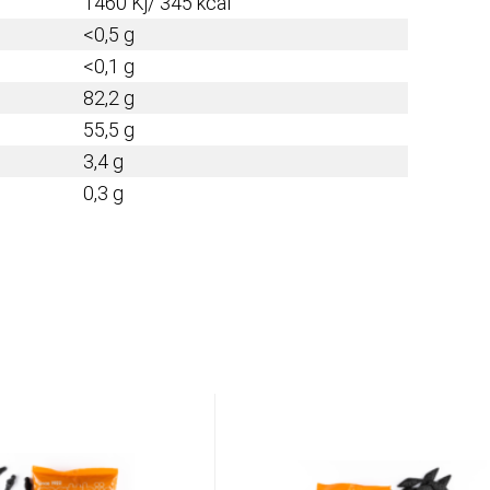
1460 Kj/ 345 kcal
<0,5 g
<0,1 g
82,2 g
55,5 g
3,4 g
0,3 g