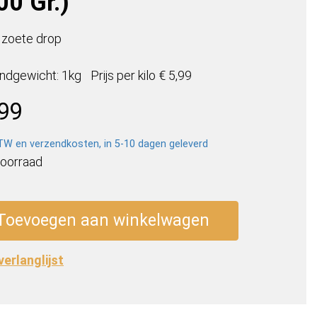
00 Gr.)
 zoete drop
ndgewicht: 1kg
Prijs per
kilo
€ 5,99
,99
BTW en verzendkosten, in 5-10 dagen geleverd
voorraad
js
els
Toevoegen aan winkelwagen
 verlanglijst