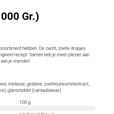
1000 Gr.)
s assortiment hebben. De zacht, zoete dropjes
rigineel recept. Samen heb je meer plezier aan
 aan je vrienden.
eel, melasse, gelatine, zoethoutwortelextract,
okos), glansmiddel (carnaubawas).
100 g