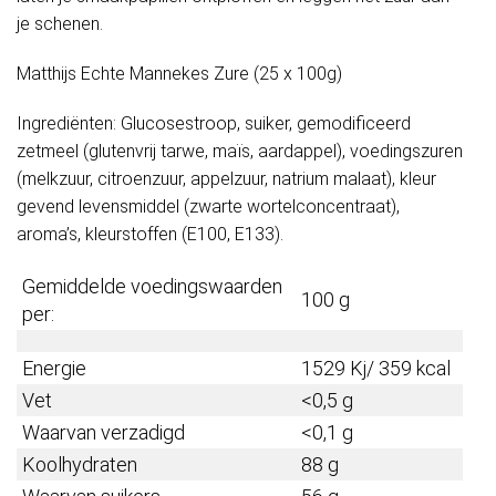
je schenen.
Matthijs Echte Mannekes Zure (25 x 100g)
Ingrediënten: Glucosestroop, suiker, gemodificeerd
zetmeel (glutenvrij tarwe, maïs, aardappel), voedingszuren
(melkzuur, citroenzuur, appelzuur, natrium malaat), kleur
gevend levensmiddel (zwarte wortelconcentraat),
aroma’s, kleurstoffen (E100, E133).
Gemiddelde voedingswaarden
100 g
per:
Energie
1529 Kj/ 359 kcal
Vet
<0,5 g
Waarvan verzadigd
<0,1 g
Koolhydraten
88 g