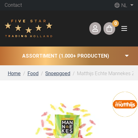
Contact
NL
0
ASSORTIMENT (1.000+ PRODUCTEN)
Home
Food
Snoepgoed
Matthijs Echte Mannekes Zu