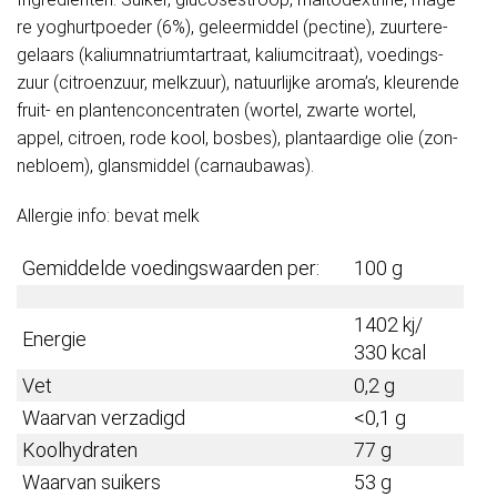
re yog­hurt­poe­der (6%), ge­leer­mid­del (pec­ti­ne), zuur­te­re­
ge­laars (ka­li­um­na­tri­um­tar­t­raat, ka­li­um­ci­traat), voe­dings­
zuur (ci­troen­zuur, melk­zuur), natuurlijke aroma’s, kleurende
fruit- en plan­ten­con­cen­tra­ten (wortel, zwar­te wor­tel,
appel, ci­troen, ro­de kool, bos­bes), plant­aar­di­ge olie (zon­
ne­bloem), glans­mid­del (carnaubawas).
Allergie info: bevat melk
Gemiddelde voedingswaarden per:
100 g
1402 kj/
Energie
330 kcal
Vet
0,2 g
Waarvan verzadigd
<0,1 g
Koolhydraten
77 g
Waarvan suikers
53 g