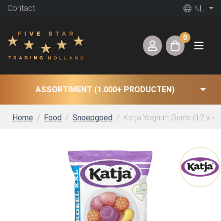
Contact
NL
0
ASSORTIMENT (1.000+ PRODUCTEN)
Home
Food
Snoepgoed
Katja Yoghurt Gums (12 x 4