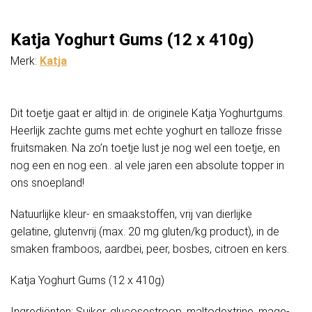
Katja Yoghurt Gums (12 x 410g)
Merk:
Katja
Dit toetje gaat er altijd in: de originele Katja Yoghurtgums.
Heerlijk zachte gums met echte yoghurt en talloze frisse
fruitsmaken. Na zo’n toetje lust je nog wel een toetje, en
nog een en nog een.. al vele jaren een absolute topper in
ons snoepland!
Natuurlijke kleur- en smaakstoffen, vrij van dierlijke
gelatine, glutenvrij (max. 20 mg gluten/kg product), in de
smaken framboos, aardbei, peer, bosbes, citroen en kers.
Katja Yoghurt Gums (12 x 410g)
Ingrediënten: Sui­ker, glu­co­se­stroop, mal­todex­tri­ne, ma­ge­