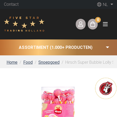
Contact
NL
0
ASSORTIMENT (1.000+ PRODUCTEN)
Home
Food
Snoepgoed
Hirsch Super Bubble Lolly S