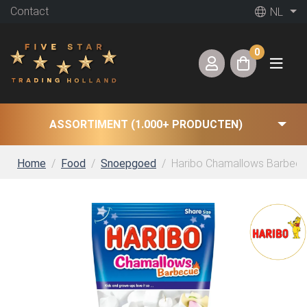
Contact
NL
0
ASSORTIMENT (1.000+ PRODUCTEN)
Home
Food
Snoepgoed
Haribo Chamallows Barbecue