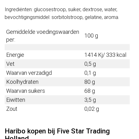
Ingrediënten: glucosestroop, suiker, dextrose, water,
bevochtigingsmiddel: sorbitolstroop, gelatine, aroma.
Gemiddelde voedingswaarden
100 g
per:
Energie
1414 Kj/ 333 kcal
Vet
0,5 g
Waarvan verzadigd
0,1 g
Koolhydraten
80 g
Waarvan suikers
68 g
Eiwitten
3,5 g
Zout
0,02 g
Haribo kopen bij Five Star Trading
Holland