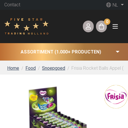
Contact
NL
0
ASSORTIMENT (1.000+ PRODUCTEN)
Home
Food
Snoepgoed
Frisia Rocket Balls Appel (5