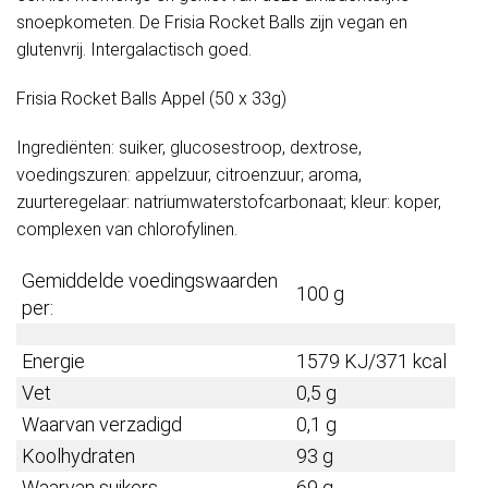
snoepkometen. De Frisia Rocket Balls zijn vegan en
glutenvrij. Intergalactisch goed.
Frisia Rocket Balls Appel (50 x 33g)
Ingrediënten: suiker, glucosestroop, dextrose,
voedingszuren: appelzuur, citroenzuur; aroma,
zuurteregelaar: natriumwaterstofcarbonaat; kleur: koper,
complexen van chlorofylinen.
Gemiddelde voedingswaarden
100 g
per:
Energie
1579 KJ/371 kcal
Vet
0,5 g
Waarvan verzadigd
0,1 g
Koolhydraten
93 g
Waarvan suikers
69 g