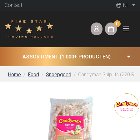
Contact
NL
0
ASSORTIMENT (1.000+ PRODUCTEN)
Home
Food
Snoepgoed
Candyman Snip Its (220 Roll