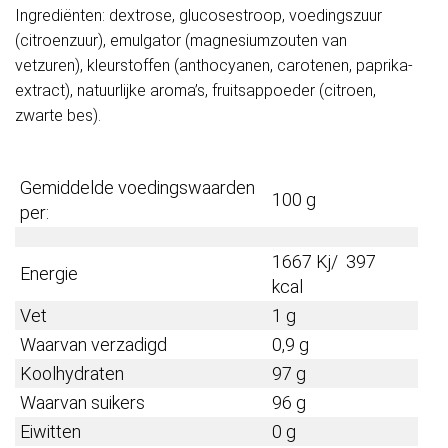
Ingrediënten: dextrose, glucosestroop, voedingszuur
(citroenzuur), emulgator (magnesiumzouten van
vetzuren), kleurstoffen (anthocyanen, carotenen, paprika-
extract), natuurlijke aroma’s, fruitsappoeder (citroen,
zwarte bes).
Gemiddelde voedingswaarden
100 g
per:
1667 Kj/ 397
Energie
kcal
Vet
1 g
Waarvan verzadigd
0,9 g
Koolhydraten
97 g
Waarvan suikers
96 g
Eiwitten
0 g