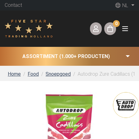
Contact
NL
0
ASSORTIMENT (1.000+ PRODUCTEN)
Home
Food
Snoepgoed
Autodrop Zure Cadillacs (16