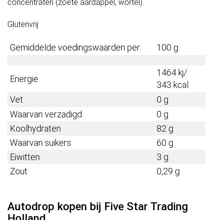
concentraten (zoete aardappel, wortel).
Glutenvrij
Gemiddelde voedingswaarden per:
100 g
1464 kj/
Energie
343 kcal
Vet
0 g
Waarvan verzadigd
0 g
Koolhydraten
82 g
Waarvan suikers
60 g
Eiwitten
3 g
Zout
0,29 g
Autodrop kopen bij Five Star Trading
Holland