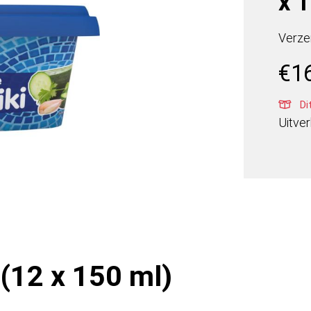
x 
Verze
€
1
Di
Uitve
 (12 x 150 ml)