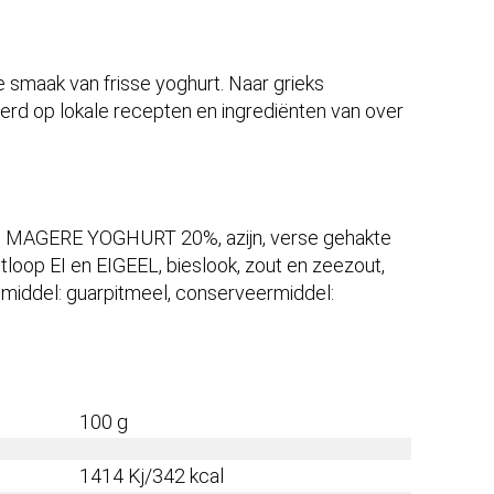
de smaak van frisse yoghurt. Naar grieks
erd op lokale recepten en ingrediënten van over
i), MAGERE YOGHURT 20%, azijn, verse gehakte
itloop EI en EIGEEL, bieslook, zout en zeezout,
smiddel: guarpitmeel, conserveermiddel:
100 g
1414
Kj/
342
kcal