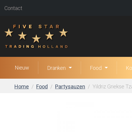
Contact
Nieuw
Dranken
Food
Ko
Home
Food
Partysauzen
Yildriz Griekse Tz