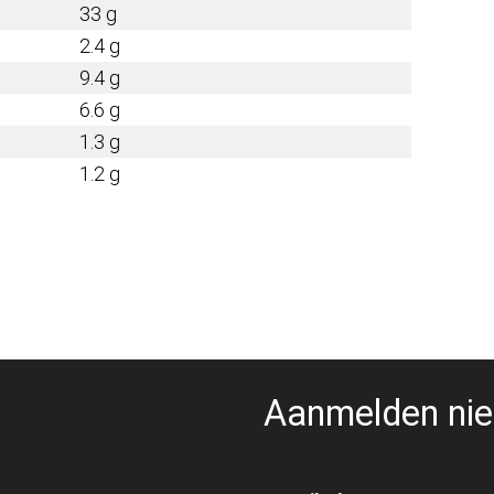
33
g
2.4
g
9.4
g
6.6
g
1.3
g
1.2
g
Aanmelden nie