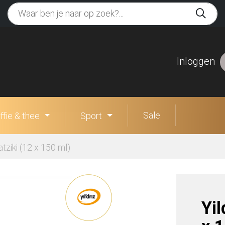
Inloggen
Sale
ffie & thee
Sport
atziki (12 x 150 ml)
Yil