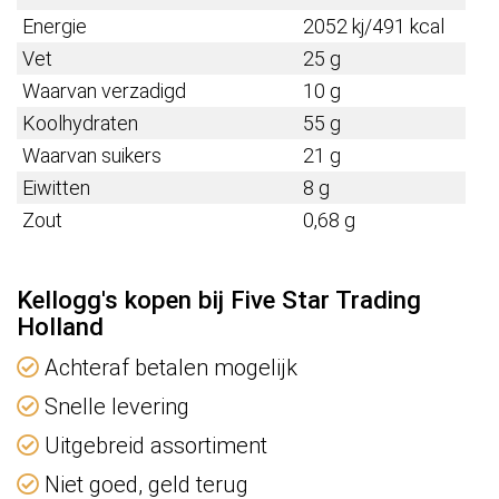
Energie
2052 kj/491 kcal
Vet
25 g
Waarvan verzadigd
10 g
Koolhydraten
55 g
Waarvan suikers
21 g
Eiwitten
8 g
Zout
0,68 g
Kellogg's kopen bij Five Star Trading
Holland
Achteraf betalen mogelijk
Snelle levering
Uitgebreid assortiment
Niet goed, geld terug