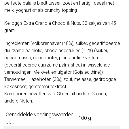
perfecte balans biedt tussen zoet en hartig. Ideaal met
melk, yoghurt of als crunchy topping.
Kellogg’s Extra Granola Choco & Nuts, 32 zakjes van 45
gram.
Ingrediënten: Volkorenhaver (48%), suiker, gecertificeerde
duurzame palmolie, chocoladestukjes (11%) (suiker,
cacaomassa, cacaoboter, plantaardige vetten
(gecertificeerde duurzame palm, shea) in wisselende
verhoudingen, Melkvet, emulgator (Sojalecithine)),
Tarwemeel, Hazelnoten (3%), zout, melasse, gedroogde
kokosnoot, gerstemoutextract.
Kan sporen bevatten van: Gluten uit andere Granen,
andere Noten.
Gemiddelde voedingswaarden
100 g
per: