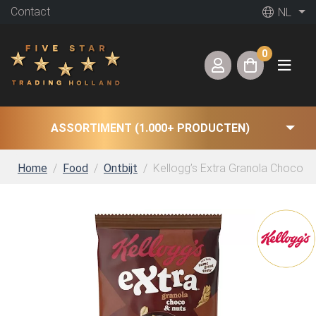
Contact
NL
0
ASSORTIMENT (1.000+ PRODUCTEN)
Home
Food
Ontbijt
Kellogg’s Extra Granola Choco & 