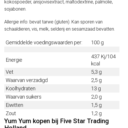
kokospoeder, ansjovisextract, maltodextrine, palmolie,
sojabonen.
Allergie info: bevat tarwe (gluten). Kan sporen van
schaaldieren, vis, melk, selderij en sesamzaad bevatten.
Gemiddelde voedingswaarden per:
100 g
437 Kj/104
Energie
kcal
Vet
5,3 g
Waarvan verzadigd
2,5 g
Koolhydraten
13 g
Waarvan suikers
2,0 g
Eiwitten
1,5 g
Zout
1,2 g
Yum Yum kopen bij Five Star Trading
Holland