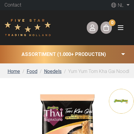
Contact
NL
0
ASSORTIMENT (1.000+ PRODUCTEN)
Home
Food
Noedels
Yum Yum Tom Kha Gai Noodles 