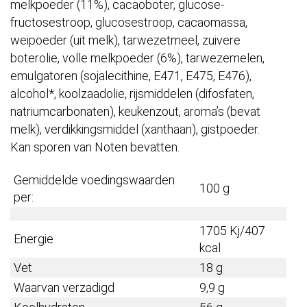
melkpoeder (11%), cacaoboter, glucose-
fructosestroop, glucosestroop, cacaomassa,
weipoeder (uit melk), tarwezetmeel, zuivere
boterolie, volle melkpoeder (6%), tarwezemelen,
emulgatoren (sojalecithine, E471, E475, E476),
alcohol*, koolzaadolie, rijsmiddelen (difosfaten,
natriumcarbonaten), keukenzout, aroma’s (bevat
melk), verdikkingsmiddel (xanthaan), gistpoeder.
Kan sporen van Noten bevatten.
Gemiddelde voedingswaarden
100 g
per:
1705 Kj/407
Energie
kcal
Vet
18 g
Waarvan verzadigd
9,9 g