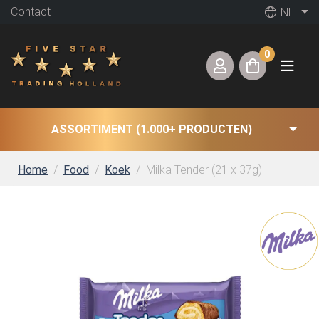
Contact
NL
0
ASSORTIMENT (1.000+ PRODUCTEN)
Home
Food
Koek
Milka Tender (21 x 37g)