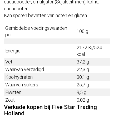
cacaopoeder, emulgator (Sojalecithinen), koffie,
cacaoboter.
Kan sporen bevatten van noten en gluten.
Gemiddelde voedingswaarden
100 g
per:
2172 Kj/524
Energie
kcal
Vet
37,2 g
Waarvan verzadigd
22,3 g
Koolhydraten
30,1 g
Waarvan suikers
25,7 g
Eiwitten
9,5 g
Zout
0,02 g
Verkade kopen bij Five Star Trading
Holland